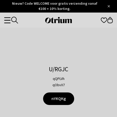
Otrium
Nieuw? Code WELCOME voor gratis verzending vanaf
/
5
Trustpilot
€100 + 10% korting.
score
Otrium
Categories
home
page
U/RGJC
qQPLVh
qObvX7
nYKQKg