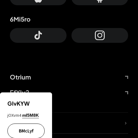
6Mi5ro
Otrium
FfYIy2
GIvKYW
jOXvm4
mI5M8K
ZbBJcb
BMcLyf