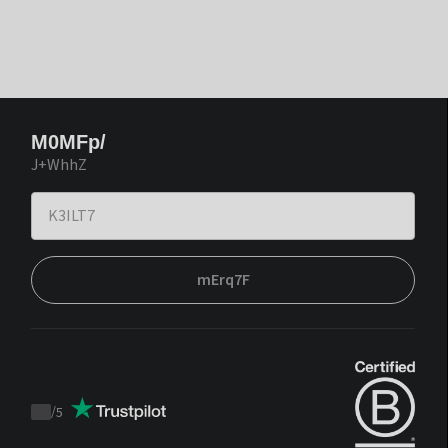
M0MFp/
J+WhhZ
mErq7F
/
5
Trustpilot
score