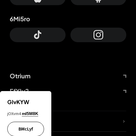
6Mi5ro
Otrium
FfYIy2
GIvKYW
jOXvm4
mI5M8K
ZbBJcb
BMcLyf