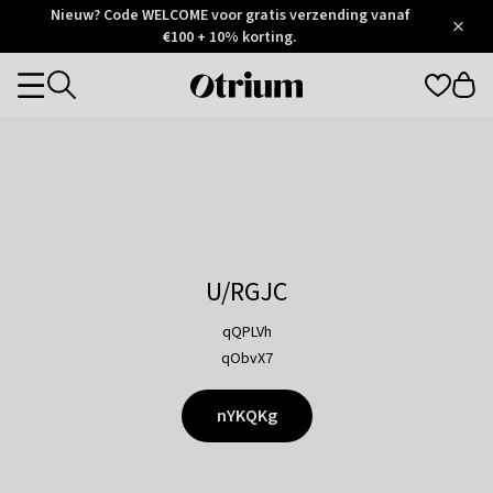
Otrium
Nieuw? Code WELCOME voor gratis verzending vanaf
/
5
Trustpilot
€100 + 10% korting.
score
Otrium
Categories
home
page
U/RGJC
qQPLVh
qObvX7
nYKQKg