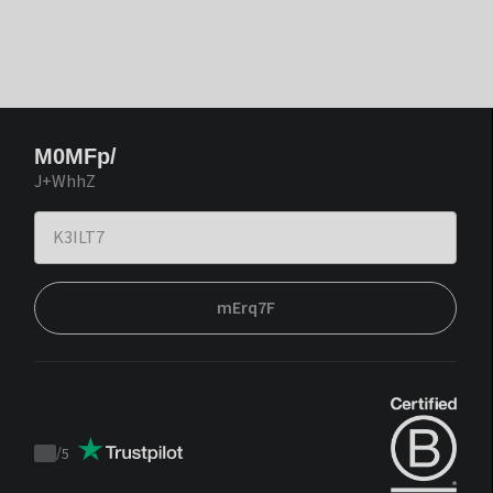
M0MFp/
J+WhhZ
mErq7F
/
5
Trustpilot
score