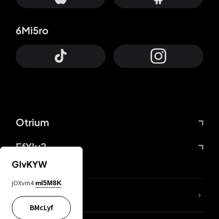
6Mi5ro
Otrium
FfYIy2
GIvKYW
jOXvm4
mI5M8K
ZbBJcb
BMcLyf