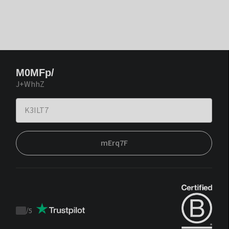
M0MFp/
J+WhhZ
mErq7F
/
5
Trustpilot
score