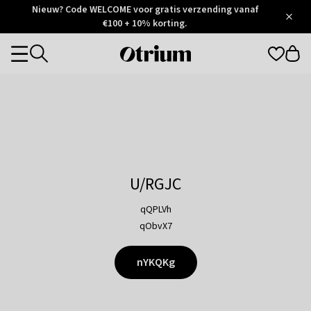
Otrium
Nieuw? Code WELCOME voor gratis verzending vanaf
/
5
Trustpilot
€100 + 10% korting.
score
Otrium
Categories
home
page
U/RGJC
qQPLVh
qObvX7
nYKQKg