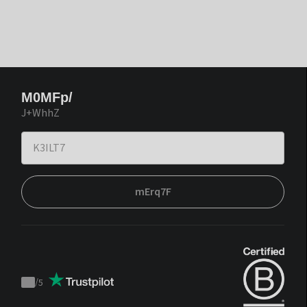
M0MFp/
J+WhhZ
mErq7F
/
5
Trustpilot
score