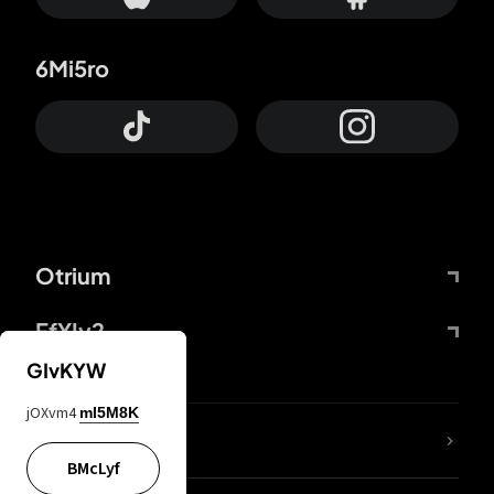
6Mi5ro
Otrium
FfYIy2
GIvKYW
jOXvm4
mI5M8K
ZbBJcb
BMcLyf