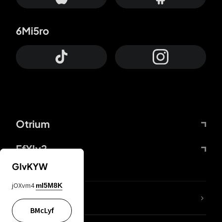
6Mi5ro
Otrium
FfYIy2
GIvKYW
jOXvm4
mI5M8K
ZbBJcb
BMcLyf