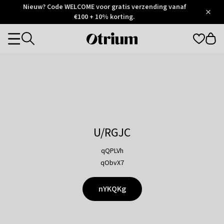
Otrium
Nieuw? Code WELCOME voor gratis verzending vanaf
/
5
Trustpilot
€100 + 10% korting.
score
Otrium
Categories
home
page
U/RGJC
qQPLVh
qObvX7
nYKQKg