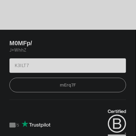
M0MFp/
J+WhhZ
mErq7F
/
5
Trustpilot
score