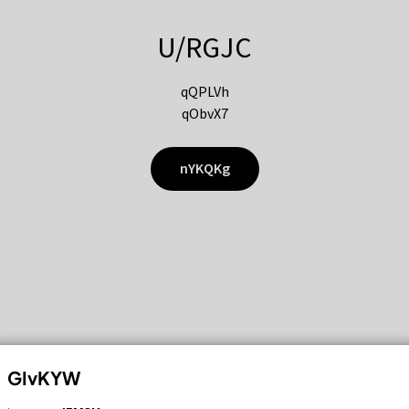
U/RGJC
qQPLVh
qObvX7
nYKQKg
GIvKYW