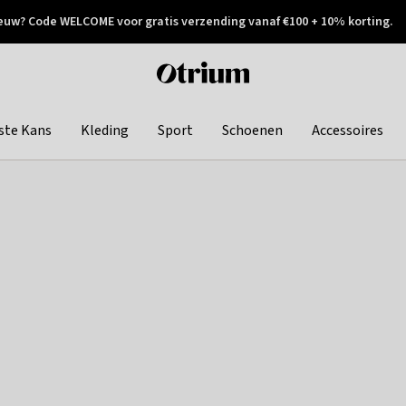
euw? Code WELCOME voor gratis verzending vanaf €100 + 10% korting.
 geretourneerd
Achteraf betalen
Otrium
home
page
ste Kans
Kleding
Sport
Schoenen
Accessoires