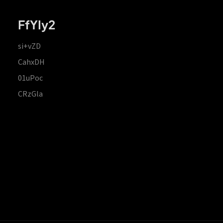
FfYIy2
si+vZD
CahxDH
01uPoc
CRzGla