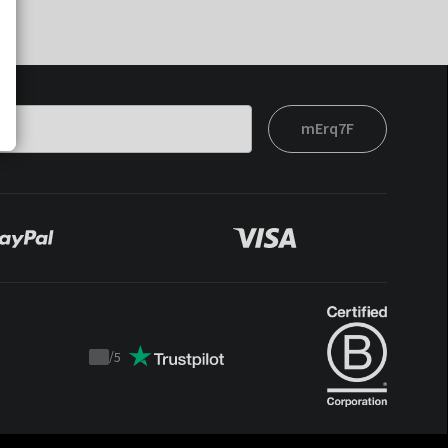
mErq7F
/
5
Trustpilot
score