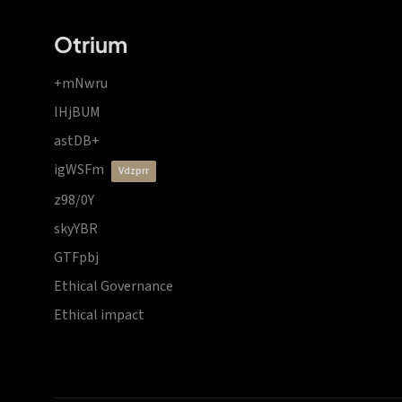
Otrium
+mNwru
lHjBUM
astDB+
igWSFm
vdzprr
z98/0Y
skyYBR
GTFpbj
Ethical Governance
Ethical impact