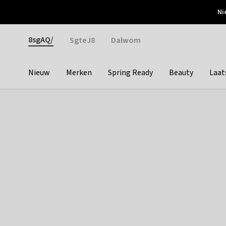
Otrium
Ni
Gratis verzending vanaf €150
Snel bezorgd & simpel
Gender
8sgAQ/
SgteJ8
Dalwom
Nieuw
Merken
Spring Ready
Beauty
Laat
Categories