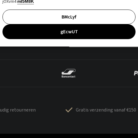
jOXvm4
mI5M8K
BMcLyf
gEcwUT
udig retourneren
Gratis verzending vanaf €150