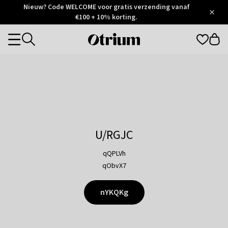
Otrium
Nieuw? Code WELCOME voor gratis verzending vanaf
/
5
Trustpilot
€100 + 10% korting.
score
Otrium
Categories
home
page
U/RGJC
qQPLVh
qObvX7
nYKQKg