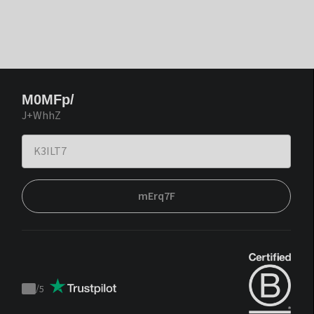
M0MFp/
J+WhhZ
mErq7F
/
5
Trustpilot
score