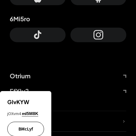
6Mi5ro
Otrium
FfYIy2
GIvKYW
jOXvm4
mI5M8K
ZbBJcb
BMcLyf