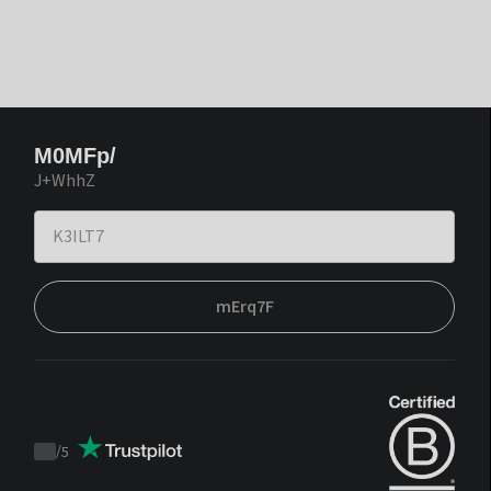
M0MFp/
J+WhhZ
mErq7F
/
5
Trustpilot
score