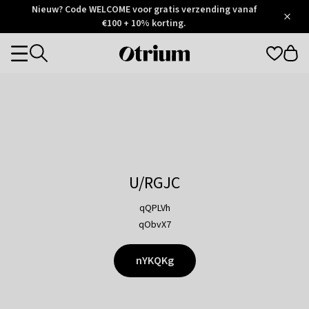
Otrium
Nieuw? Code WELCOME voor gratis verzending vanaf
/
5
Trustpilot
€100 + 10% korting.
score
Otrium
Categories
home
page
U/RGJC
qQPLVh
qObvX7
nYKQKg