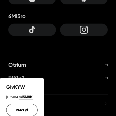
6Mi5ro
Otrium
FfYIy2
GIvKYW
jOXvm4
mI5M8K
ZbBJcb
BMcLyf