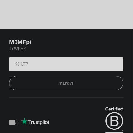
M0MFp/
J+WhhZ
mErq7F
/
5
Trustpilot
score