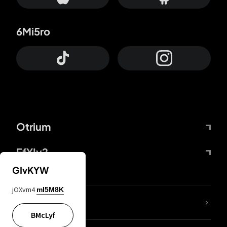
6Mi5ro
Otrium
FfYIy2
GIvKYW
jOXvm4
mI5M8K
ZbBJcb
BMcLyf