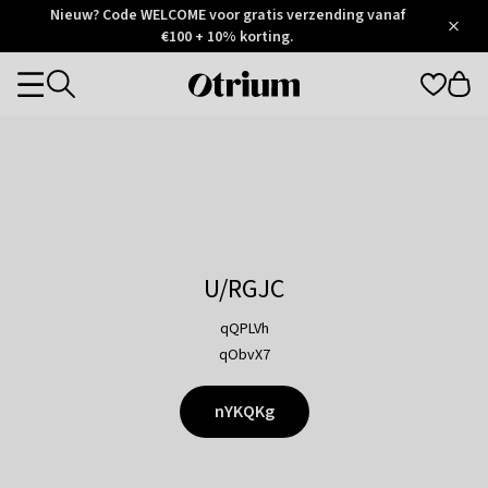
Otrium
Nieuw? Code WELCOME voor gratis verzending vanaf
/
5
Trustpilot
€100 + 10% korting.
score
Otrium
Categories
home
page
U/RGJC
qQPLVh
qObvX7
nYKQKg