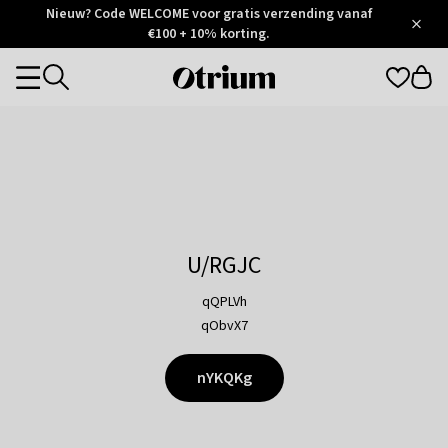
Otrium
Nieuw? Code WELCOME voor gratis verzending vanaf
/
5
Trustpilot
€100 + 10% korting.
score
Otrium
Categories
home
page
U/RGJC
qQPLVh
qObvX7
nYKQKg