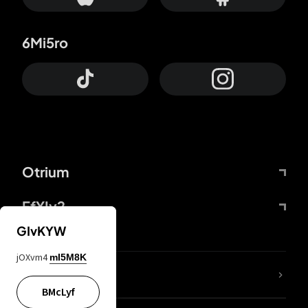
6Mi5ro
Otrium
FfYIy2
GIvKYW
jOXvm4
mI5M8K
ZbBJcb
BMcLyf