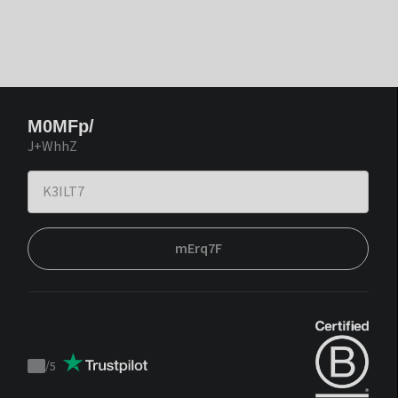
M0MFp/
J+WhhZ
mErq7F
/
5
Trustpilot
score