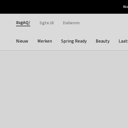
Otrium
Ni
Gratis verzending vanaf €150
Snel bezorgd & simpel
Gender
8sgAQ/
SgteJ8
Dalwom
Nieuw
Merken
Spring Ready
Beauty
Laat
Categories