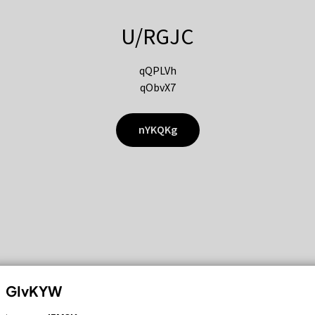
U/RGJC
qQPLVh
qObvX7
nYKQKg
GIvKYW