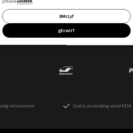
jOXvm4
mI5M8K
BMcLyf
gEcwUT
udig retourneren
Gratis verzending vanaf €150