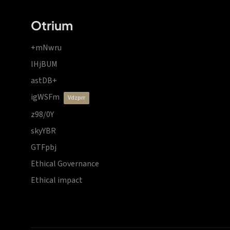
Otrium
+mNwru
lHjBUM
astDB+
igWSFm
vdzprr
z98/0Y
skyYBR
GTFpbj
Ethical Governance
Ethical impact