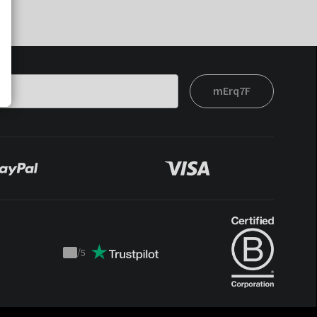
mErq7F
/
5
Trustpilot
score