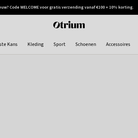
euw? Code WELCOME voor gratis verzending vanaf €100 + 10% korting.
 geretourneerd
Achteraf betalen
Otrium
home
page
ste Kans
Kleding
Sport
Schoenen
Accessoires