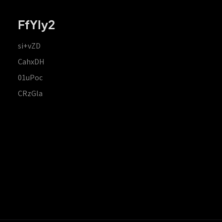
FfYIy2
si+vZD
CahxDH
01uPoc
CRzGla