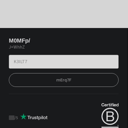
M0MFp/
J+WhhZ
mErq7F
/
5
Trustpilot
score