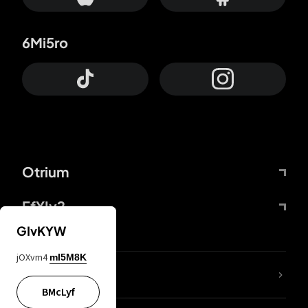
6Mi5ro
Otrium
FfYIy2
GIvKYW
jOXvm4
mI5M8K
ZbBJcb
BMcLyf