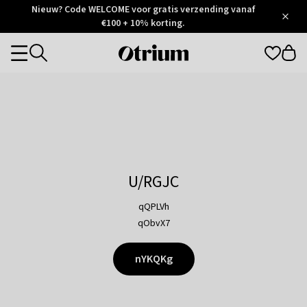
Otrium
Nieuw? Code WELCOME voor gratis verzending vanaf
/
5
Trustpilot
€100 + 10% korting.
score
Otrium
Categories
home
page
U/RGJC
qQPLVh
qObvX7
nYKQKg