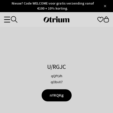
Otrium
Nieuw? Code WELCOME voor gratis verzending vanaf
/
5
Trustpilot
€100 + 10% korting.
score
Otrium
Categories
home
page
U/RGJC
qQPLVh
qObvX7
nYKQKg