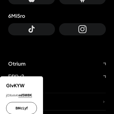
6Mi5ro
Otrium
FfYIy2
GIvKYW
jOXvm4
mI5M8K
ZbBJcb
BMcLyf