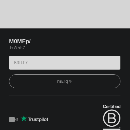
M0MFp/
J+WhhZ
mErq7F
/
5
Trustpilot
score