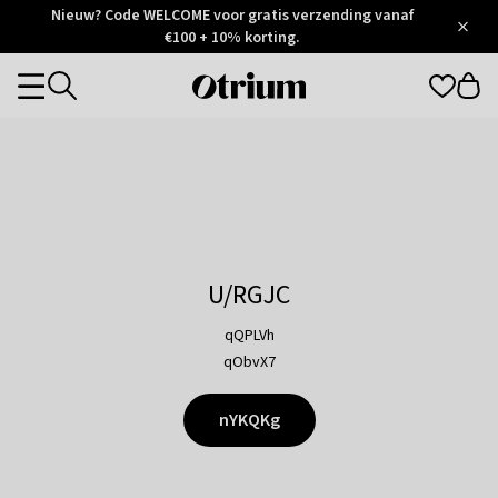
Otrium
Nieuw? Code WELCOME voor gratis verzending vanaf
/
5
Trustpilot
€100 + 10% korting.
score
Otrium
Categories
home
page
U/RGJC
qQPLVh
qObvX7
nYKQKg