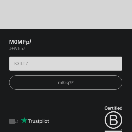
M0MFp/
J+WhhZ
mErq7F
/
5
Trustpilot
score