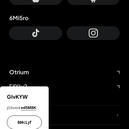
6Mi5ro
Otrium
FfYIy2
GIvKYW
jOXvm4
mI5M8K
ZbBJcb
BMcLyf