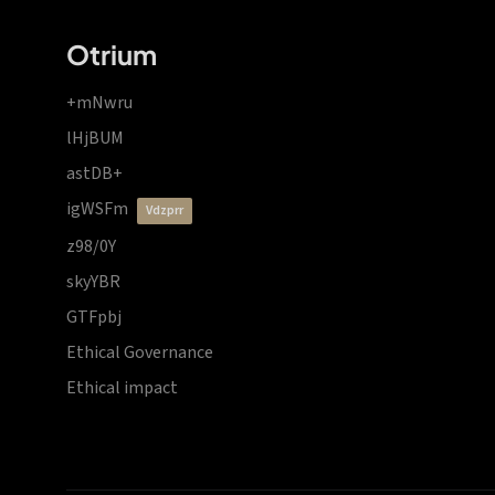
Otrium
+mNwru
lHjBUM
astDB+
igWSFm
vdzprr
z98/0Y
skyYBR
GTFpbj
Ethical Governance
Ethical impact