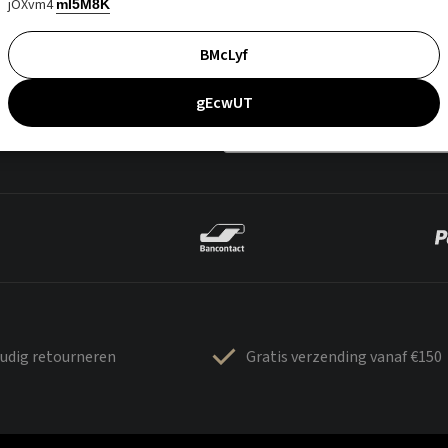
jOXvm4
mI5M8K
BMcLyf
gEcwUT
udig retourneren
Gratis verzending vanaf €150