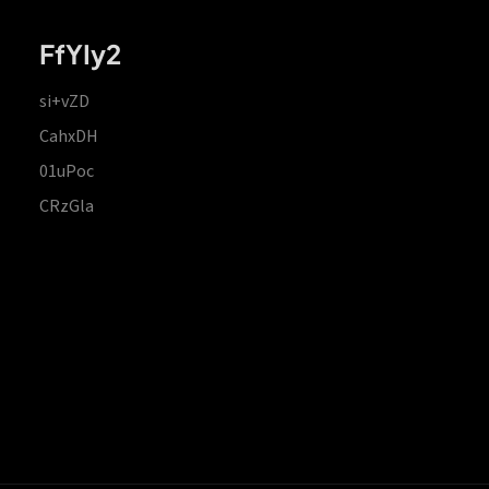
FfYIy2
si+vZD
CahxDH
01uPoc
CRzGla