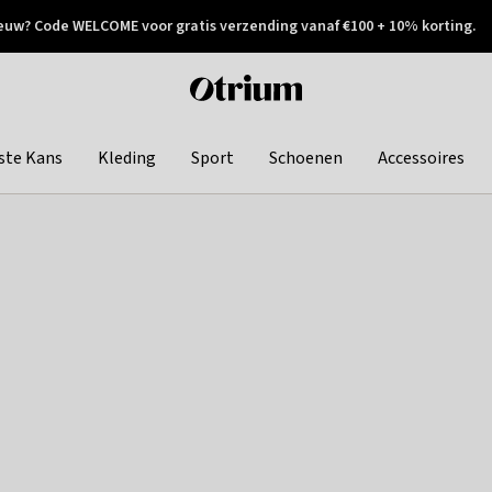
euw? Code WELCOME voor gratis verzending vanaf €100 + 10% korting.
 geretourneerd
Achteraf betalen
Otrium
home
page
ste Kans
Kleding
Sport
Schoenen
Accessoires