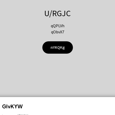
U/RGJC
qQPLVh
qObvX7
nYKQKg
GIvKYW