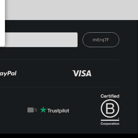
mErq7F
/
5
Trustpilot
score