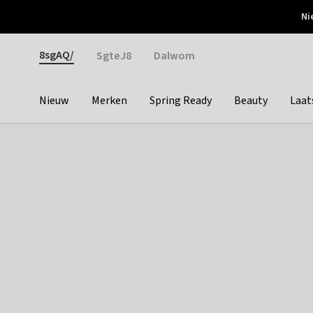
Otrium
Ni
Gratis verzending vanaf €150
Snel bezorgd & simpel
Gender
8sgAQ/
SgteJ8
Dalwom
Nieuw
Merken
Spring Ready
Beauty
Laat
Categories