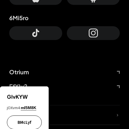
6Mi5ro
Otrium
FfYIy2
GIvKYW
jOXvm4
mI5M8K
ZbBJcb
BMcLyf