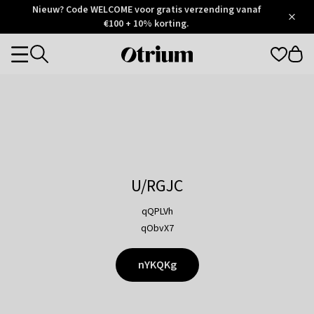
Otrium
Nieuw? Code WELCOME voor gratis verzending vanaf
/
5
Trustpilot
€100 + 10% korting.
score
Otrium
Categories
home
page
U/RGJC
qQPLVh
qObvX7
nYKQKg