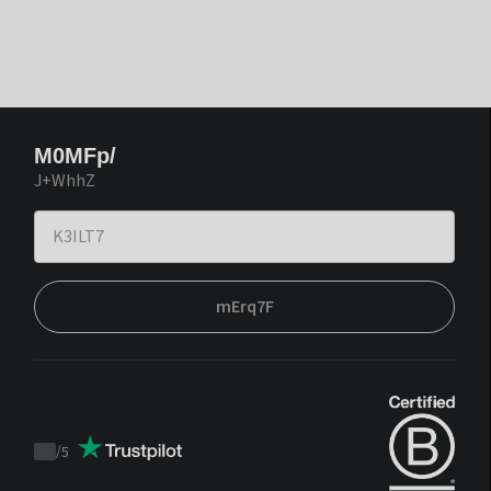
M0MFp/
J+WhhZ
mErq7F
/
5
Trustpilot
score