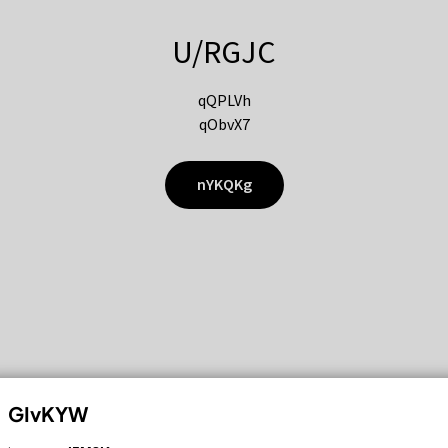
U/RGJC
qQPLVh
qObvX7
nYKQKg
GIvKYW