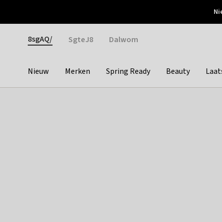
Otrium
Ni
Gratis verzending vanaf €150
Snel bezorgd & simpel
Gender
8sgAQ/
SgteJ8
Dalwom
Nieuw
Merken
Spring Ready
Beauty
Laat
Categories