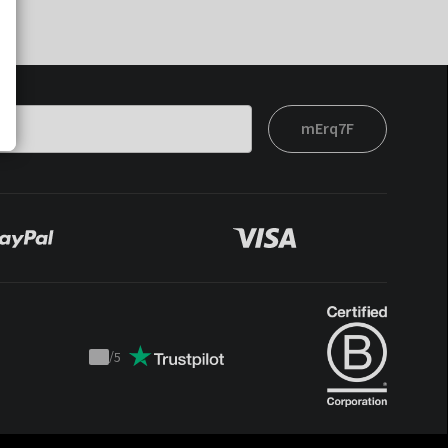
mErq7F
/
5
Trustpilot
score