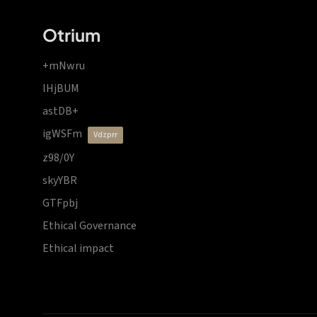
Otrium
+mNwru
lHjBUM
astDB+
igWSFm
vdzprr
z98/0Y
skyYBR
GTFpbj
Ethical Governance
Ethical impact