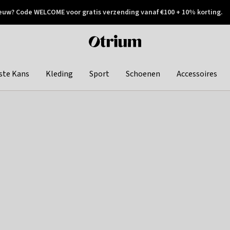
euw? Code WELCOME voor gratis verzending vanaf €100 + 10% korting.
 geretourneerd
Achteraf betalen
Otrium
home
page
ste Kans
Kleding
Sport
Schoenen
Accessoires