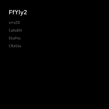
FfYIy2
si+vZD
CahxDH
01uPoc
CRzGla