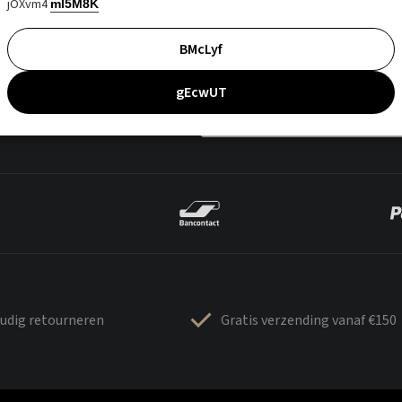
jOXvm4
mI5M8K
BMcLyf
gEcwUT
udig retourneren
Gratis verzending vanaf €150