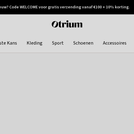
euw? Code WELCOME voor gratis verzending vanaf €100 + 10% korting.
 geretourneerd
Achteraf betalen
Otrium
home
page
ste Kans
Kleding
Sport
Schoenen
Accessoires