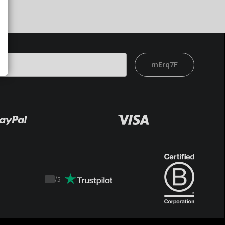
mErq7F
/
5
Trustpilot
score