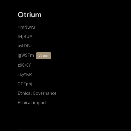
Otrium
+mNwru
lHjBUM
astDB+
igWSFm
vdzprr
z98/0Y
skyYBR
GTFpbj
Ethical Governance
Ethical impact