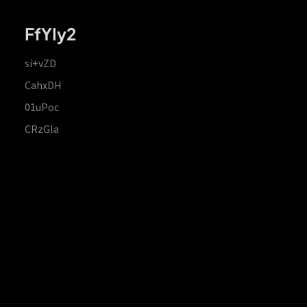
FfYIy2
si+vZD
CahxDH
01uPoc
CRzGla