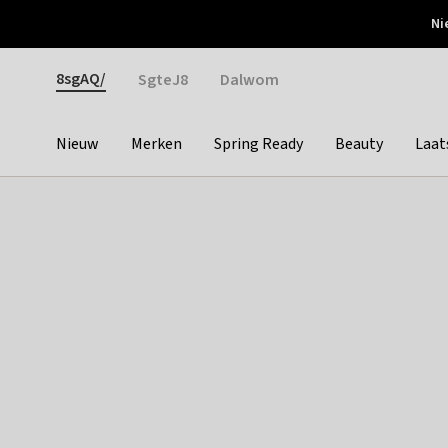
Otrium
Ni
Gratis verzending vanaf €150
Snel bezorgd & simpel
Gender
8sgAQ/
SgteJ8
Dalwom
Nieuw
Merken
Spring Ready
Beauty
Laat
Categories