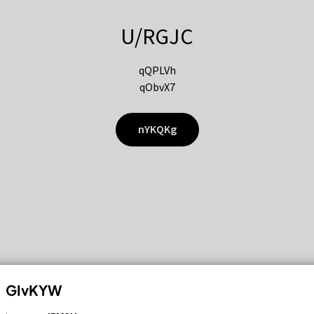
U/RGJC
qQPLVh
qObvX7
nYKQKg
GIvKYW