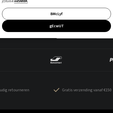
jOXvm4
mI5M8K
BMcLyf
gEcwUT
udig retourneren
Gratis verzending vanaf €150