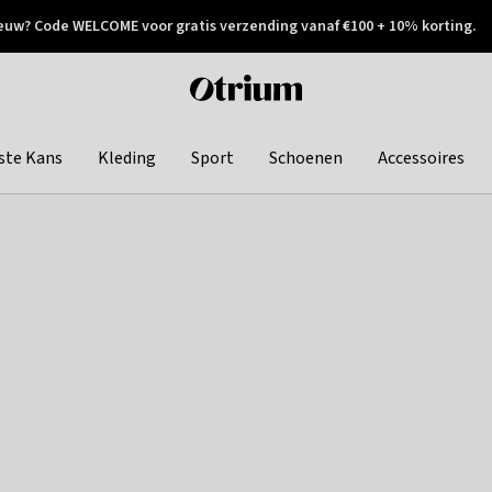
euw? Code WELCOME voor gratis verzending vanaf €100 + 10% korting.
 geretourneerd
Achteraf betalen
Otrium
home
page
ste Kans
Kleding
Sport
Schoenen
Accessoires