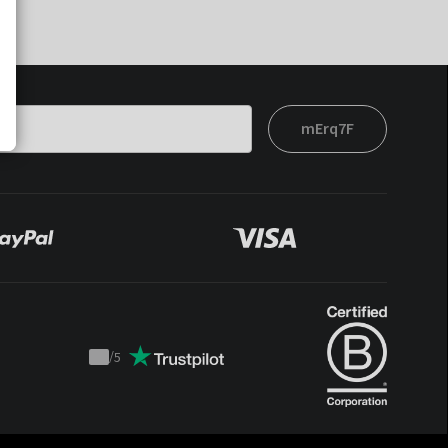
mErq7F
/
5
Trustpilot
score