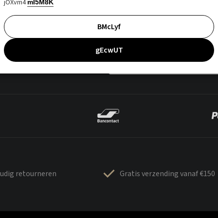
jOXvm4
mI5M8K
BMcLyf
gEcwUT
udig retourneren
Gratis verzending vanaf €150