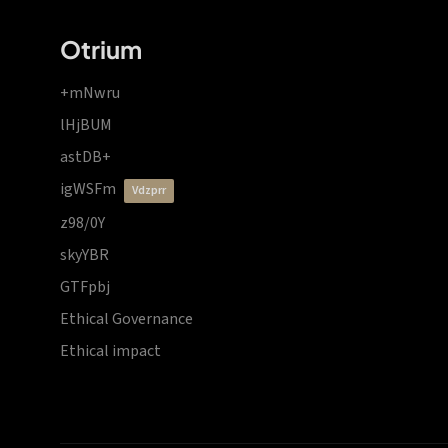
Otrium
+mNwru
lHjBUM
astDB+
igWSFm
vdzprr
z98/0Y
skyYBR
GTFpbj
Ethical Governance
Ethical impact