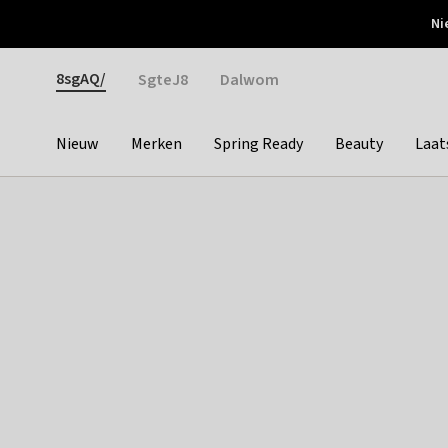
Otrium
Ni
Gratis verzending vanaf €150
Snel bezorgd & simpel
Gender
8sgAQ/
SgteJ8
Dalwom
Nieuw
Merken
Spring Ready
Beauty
Laat
Categories