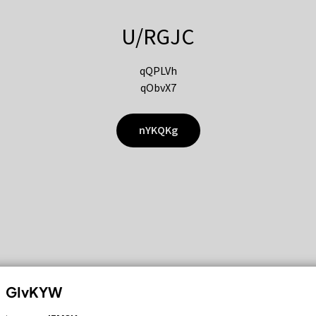
U/RGJC
qQPLVh
qObvX7
nYKQKg
GIvKYW