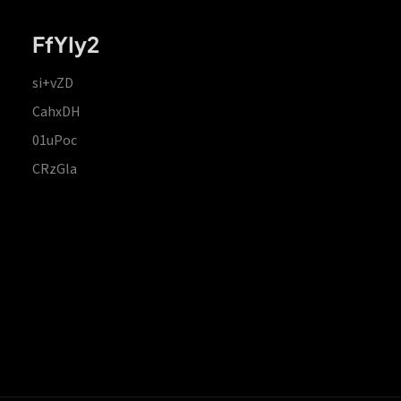
FfYIy2
si+vZD
CahxDH
01uPoc
CRzGla