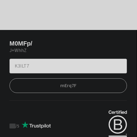
M0MFp/
J+WhhZ
mErq7F
/
5
Trustpilot
score