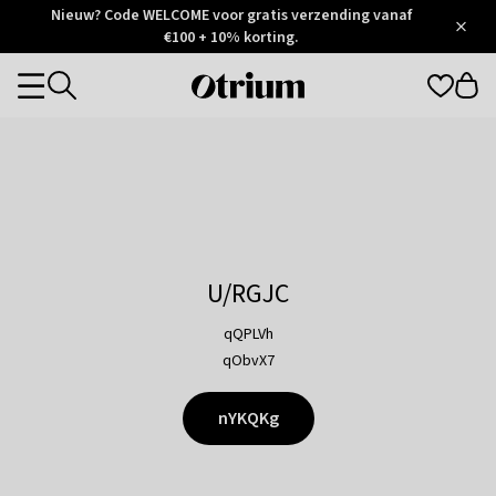
Otrium
Nieuw? Code WELCOME voor gratis verzending vanaf
/
5
Trustpilot
€100 + 10% korting.
score
Otrium
Categories
home
page
U/RGJC
qQPLVh
qObvX7
nYKQKg