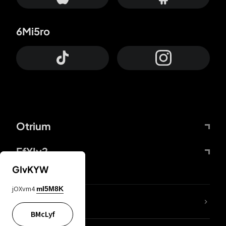
6Mi5ro
Otrium
FfYIy2
GIvKYW
jOXvm4
mI5M8K
ZbBJcb
BMcLyf