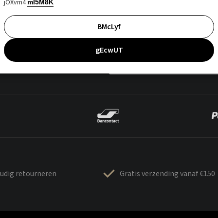
jOXvm4
mI5M8K
BMcLyf
gEcwUT
udig retourneren
Gratis verzending vanaf €150