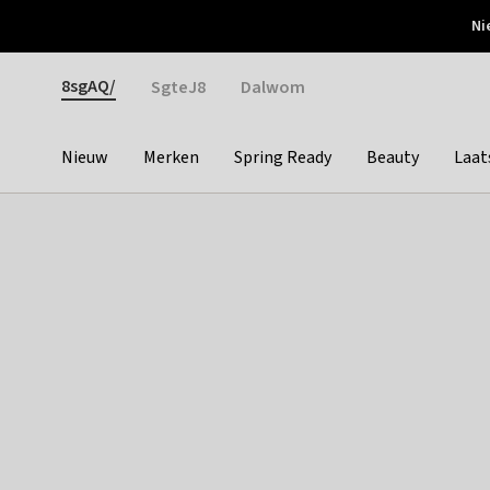
Otrium
Ni
Gratis verzending vanaf €150
Snel bezorgd & simpel
Gender
8sgAQ/
SgteJ8
Dalwom
Nieuw
Merken
Spring Ready
Beauty
Laat
Categories