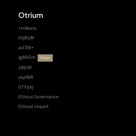
Otrium
+mNwru
lHjBUM
astDB+
igWSFm
vdzprr
z98/0Y
skyYBR
GTFpbj
Ethical Governance
Ethical impact