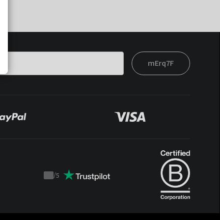
mErq7F
/
5
Trustpilot
score