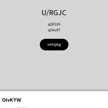
U/RGJC
qQPLVh
qObvX7
nYKQKg
GIvKYW