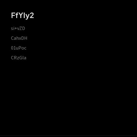
FfYIy2
si+vZD
CahxDH
01uPoc
CRzGla