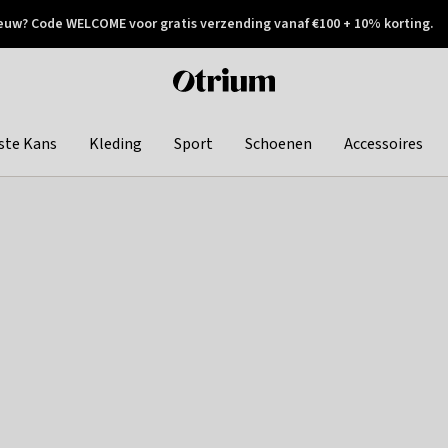
euw? Code WELCOME voor gratis verzending vanaf €100 + 10% korting.
 geretourneerd
Achteraf betalen
Otrium
home
page
ste Kans
Kleding
Sport
Schoenen
Accessoires