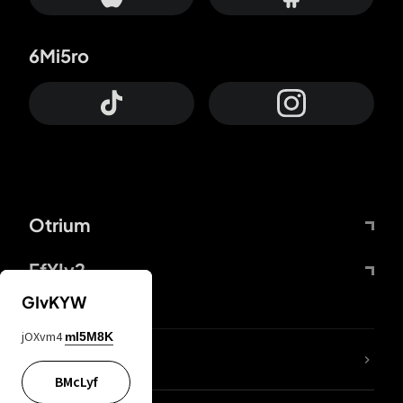
6Mi5ro
Otrium
FfYIy2
GIvKYW
jOXvm4
mI5M8K
ZbBJcb
BMcLyf