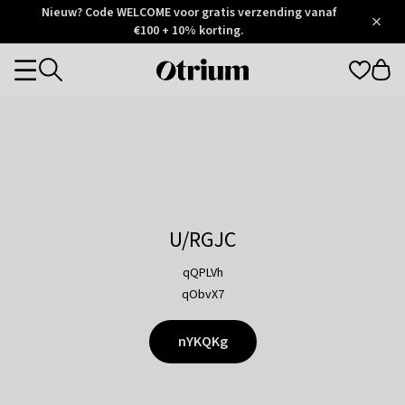
Otrium
Nieuw? Code WELCOME voor gratis verzending vanaf
/
5
Trustpilot
€100 + 10% korting.
score
Otrium
Categories
home
page
U/RGJC
qQPLVh
qObvX7
nYKQKg