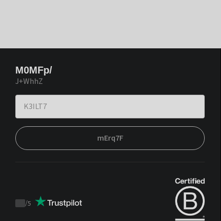
M0MFp/
J+WhhZ
mErq7F
/
5
Trustpilot
score