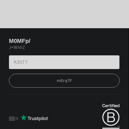
M0MFp/
J+WhhZ
mErq7F
/
5
Trustpilot
score