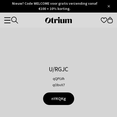
Otrium
Nieuw? Code WELCOME voor gratis verzending vanaf
/
5
Trustpilot
€100 + 10% korting.
score
Otrium
Categories
home
page
U/RGJC
qQPLVh
qObvX7
nYKQKg