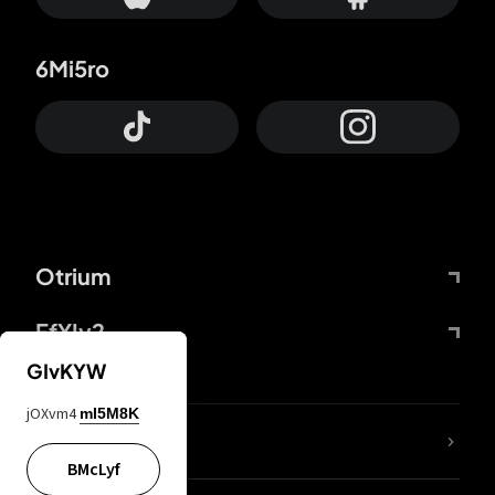
6Mi5ro
Otrium
FfYIy2
GIvKYW
jOXvm4
mI5M8K
ZbBJcb
BMcLyf