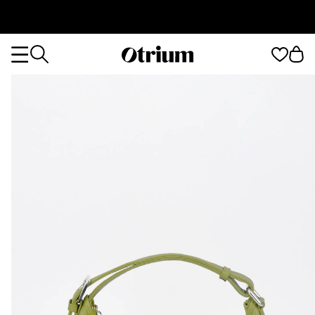
Otrium
Otrium
home
page