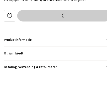
Adviesprijs
€ 159,90
.
Dit is de prijs die door de fabrikant is vastgesteld.
Productinformatie
Otrium biedt
Betaling, verzending & retourneren