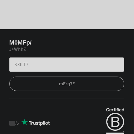
M0MFp/
J+WhhZ
mErq7F
/
5
Trustpilot
score