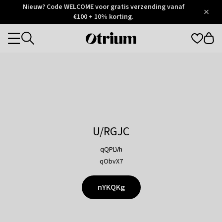
Otrium
Nieuw? Code WELCOME voor gratis verzending vanaf
/
5
Trustpilot
€100 + 10% korting.
score
Otrium
Categories
home
page
U/RGJC
qQPLVh
qObvX7
nYKQKg