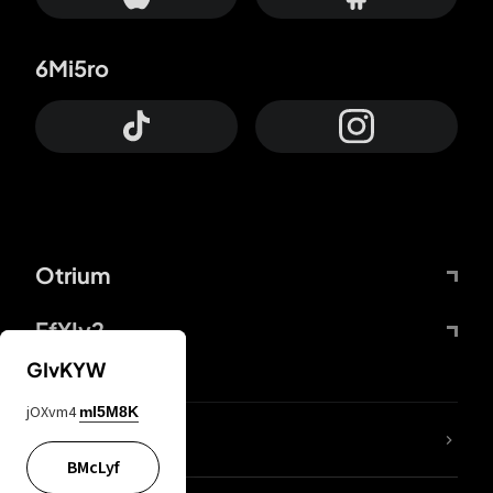
6Mi5ro
Otrium
FfYIy2
GIvKYW
jOXvm4
mI5M8K
ZbBJcb
BMcLyf