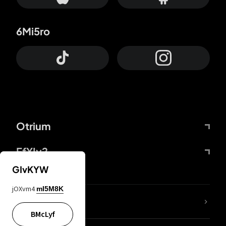
6Mi5ro
Otrium
FfYIy2
GIvKYW
jOXvm4
mI5M8K
ZbBJcb
BMcLyf