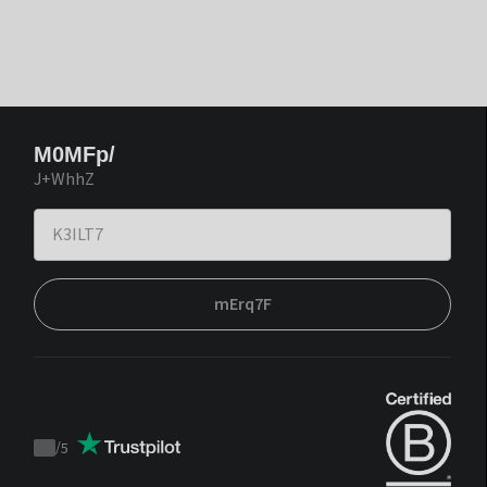
M0MFp/
J+WhhZ
mErq7F
/
5
Trustpilot
score