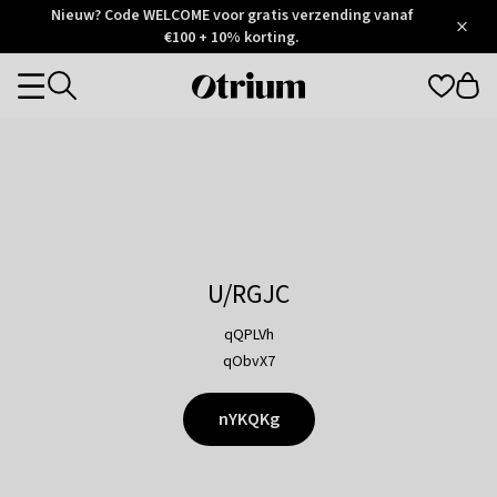
Otrium
Nieuw? Code WELCOME voor gratis verzending vanaf
/
5
Trustpilot
€100 + 10% korting.
score
Otrium
Categories
home
page
U/RGJC
qQPLVh
qObvX7
nYKQKg