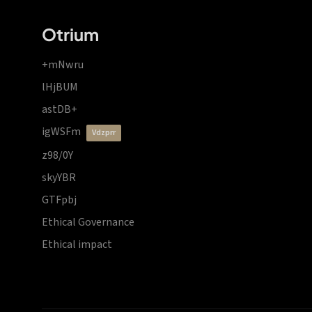
Otrium
+mNwru
lHjBUM
astDB+
igWSFm
vdzprr
z98/0Y
skyYBR
GTFpbj
Ethical Governance
Ethical impact