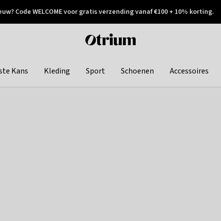
euw? Code WELCOME voor gratis verzending vanaf €100 + 10% korting.
 geretourneerd
Achteraf betalen
Otrium
home
page
ste Kans
Kleding
Sport
Schoenen
Accessoires