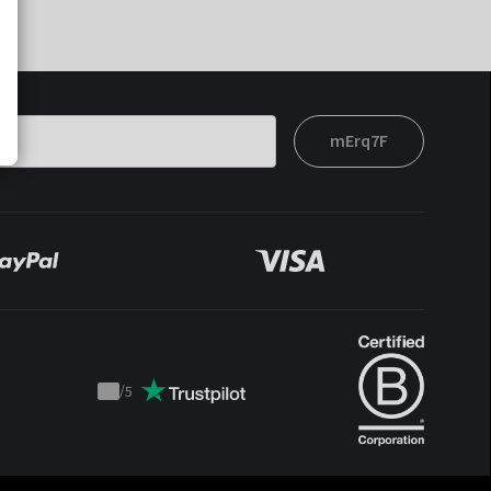
mErq7F
/
5
Trustpilot
score