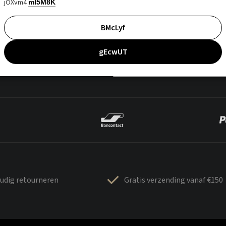
jOXvm4
mI5M8K
BMcLyf
gEcwUT
udig retourneren
Gratis verzending vanaf €150