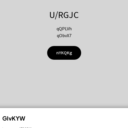
U/RGJC
qQPLVh
qObvX7
nYKQKg
GIvKYW