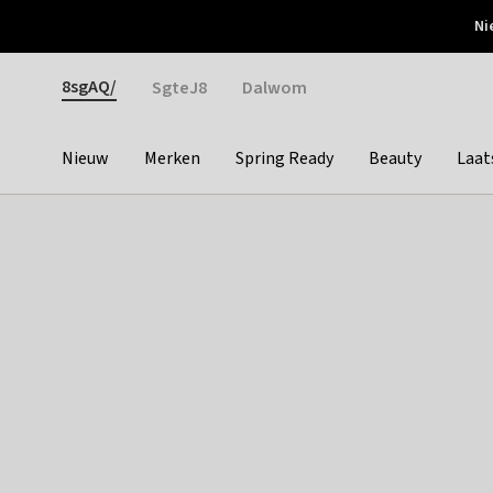
Otrium
Ni
Gratis verzending vanaf €150
Snel bezorgd & simpel
Gender
8sgAQ/
SgteJ8
Dalwom
Nieuw
Merken
Spring Ready
Beauty
Laat
Categories