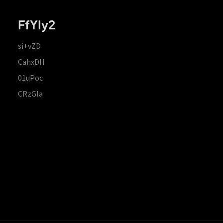
FfYIy2
si+vZD
CahxDH
01uPoc
CRzGla