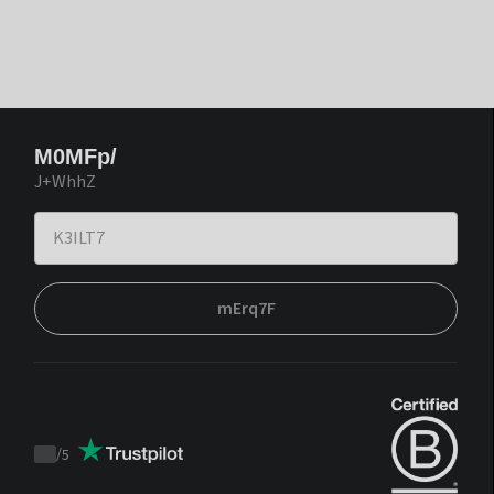
M0MFp/
J+WhhZ
mErq7F
/
5
Trustpilot
score