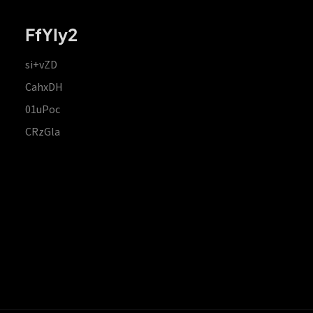
FfYIy2
si+vZD
CahxDH
01uPoc
CRzGla