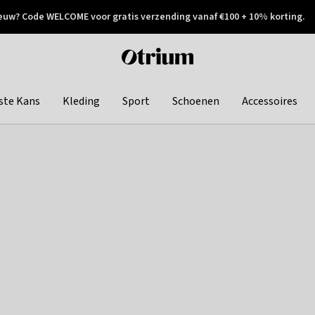
euw? Code WELCOME voor gratis verzending vanaf €100 + 10% korting.
 geretourneerd
Achteraf betalen
Otrium
home
page
ste Kans
Kleding
Sport
Schoenen
Accessoires