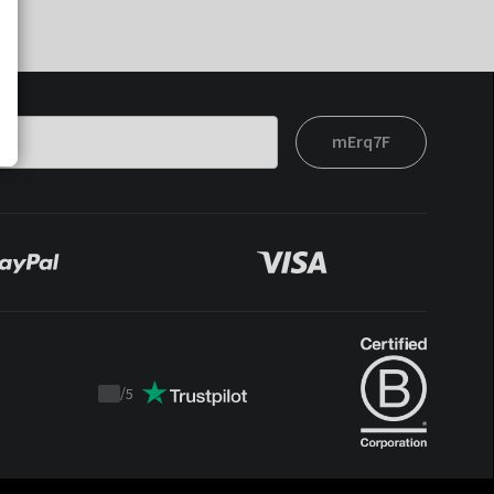
mErq7F
/
5
Trustpilot
score