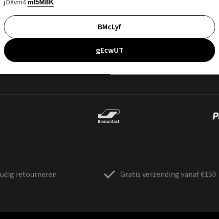
jOXvm4
mI5M8K
BMcLyf
gEcwUT
udig retourneren
Gratis verzending vanaf €150