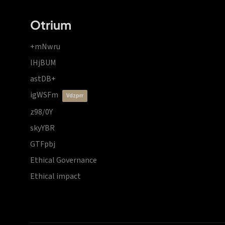
Otrium
+mNwru
lHjBUM
astDB+
igWSFm
vdzprr
z98/0Y
skyYBR
GTFpbj
Ethical Governance
Ethical impact