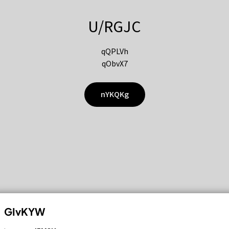
U/RGJC
qQPLVh
qObvX7
nYKQKg
GIvKYW