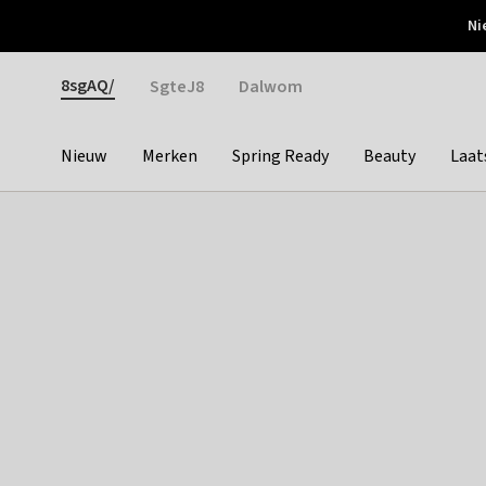
Otrium
Ni
Gratis verzending vanaf €150
Snel bezorgd & simpel
Gender
8sgAQ/
SgteJ8
Dalwom
Nieuw
Merken
Spring Ready
Beauty
Laat
Categories