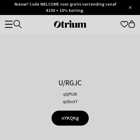
Otrium
Nieuw? Code WELCOME voor gratis verzending vanaf
/
5
Trustpilot
€100 + 10% korting.
score
Otrium
Categories
home
page
U/RGJC
qQPLVh
qObvX7
nYKQKg