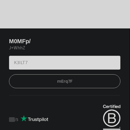
M0MFp/
J+WhhZ
mErq7F
/
5
Trustpilot
score