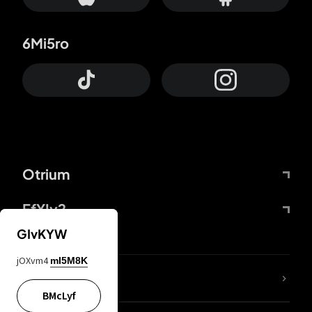
6Mi5ro
Otrium
FfYIy2
GIvKYW
jOXvm4
mI5M8K
ZbBJcb
BMcLyf