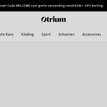
euw? Code WELCOME voor gratis verzending vanaf €100 + 10% korting.
 geretourneerd
Achteraf betalen
Otrium
home
page
ste Kans
Kleding
Sport
Schoenen
Accessoires