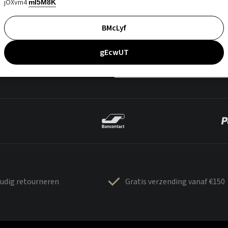
jOXvm4
mI5M8K
BMcLyf
gEcwUT
udig retourneren
Gratis verzending vanaf €150