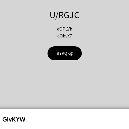
U/RGJC
qQPLVh
qObvX7
nYKQKg
GIvKYW