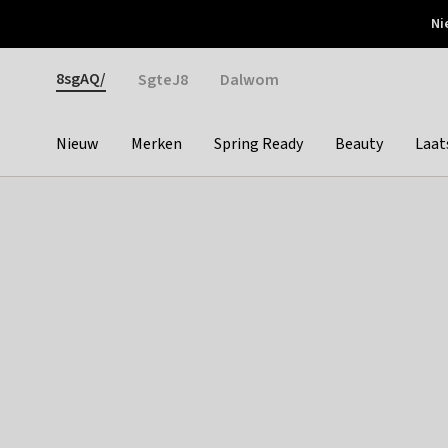
Otrium
Ni
Gratis verzending vanaf €150
Snel bezorgd & simpel
Gender
8sgAQ/
SgteJ8
Dalwom
Nieuw
Merken
Spring Ready
Beauty
Laat
Categories