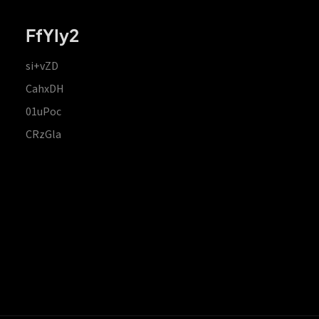
FfYIy2
si+vZD
CahxDH
01uPoc
CRzGla