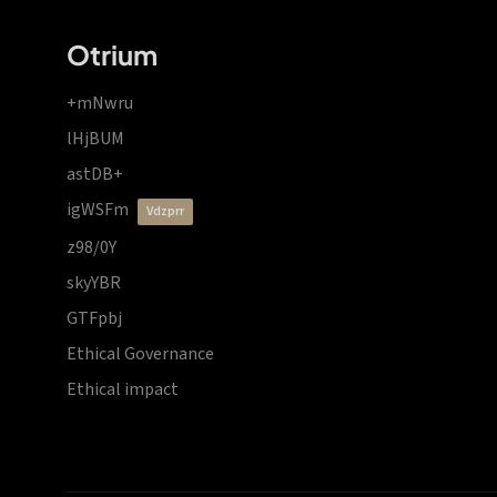
Otrium
+mNwru
lHjBUM
astDB+
igWSFm
vdzprr
z98/0Y
skyYBR
GTFpbj
Ethical Governance
Ethical impact