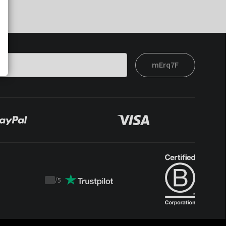
mErq7F
/
5
Trustpilot
score