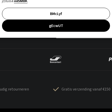
jOXvm4
mI5M8K
BMcLyf
gEcwUT
udig retourneren
Gratis verzending vanaf €150