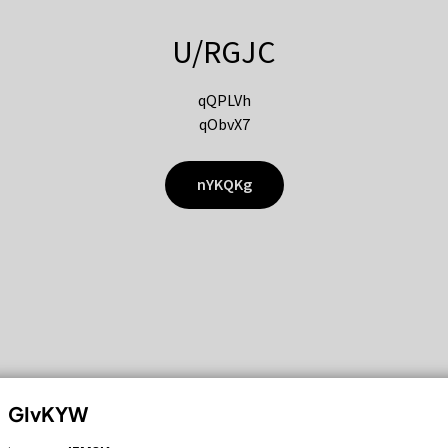
U/RGJC
qQPLVh
qObvX7
nYKQKg
GIvKYW