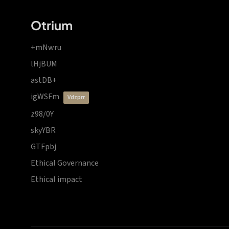
Otrium
+mNwru
lHjBUM
astDB+
igWSFm
vdzprr
z98/0Y
skyYBR
GTFpbj
Ethical Governance
Ethical impact