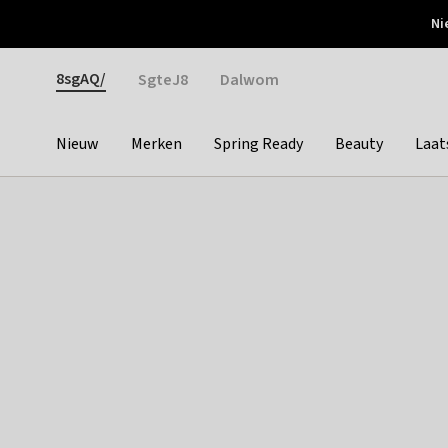
Otrium
Ni
Gratis verzending vanaf €150
Snel bezorgd & simpel
Gender
8sgAQ/
SgteJ8
Dalwom
Nieuw
Merken
Spring Ready
Beauty
Laat
Categories