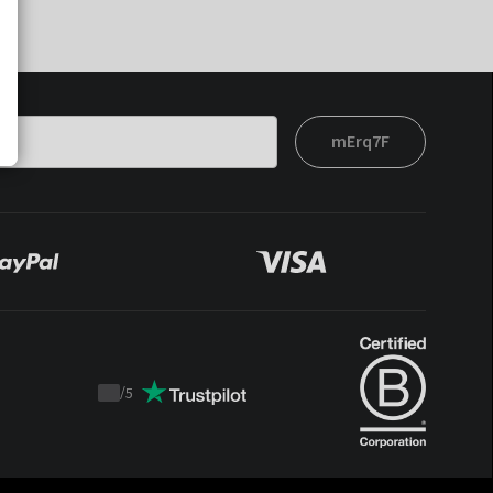
mErq7F
/
5
Trustpilot
score