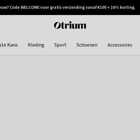
euw? Code WELCOME voor gratis verzending vanaf €100 + 10% korting.
 geretourneerd
Achteraf betalen
Otrium
home
page
ste Kans
Kleding
Sport
Schoenen
Accessoires