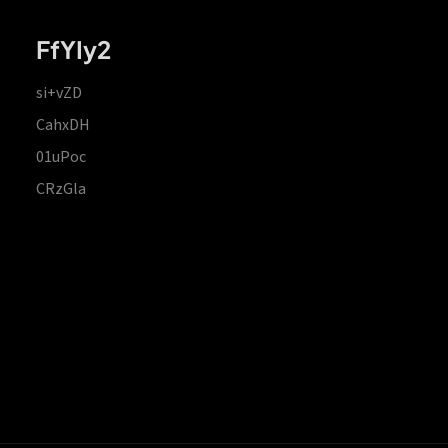
FfYIy2
si+vZD
CahxDH
01uPoc
CRzGla