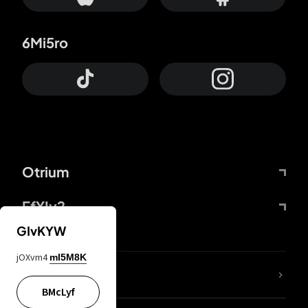
6Mi5ro
Otrium
FfYIy2
GIvKYW
jOXvm4
mI5M8K
ZbBJcb
BMcLyf