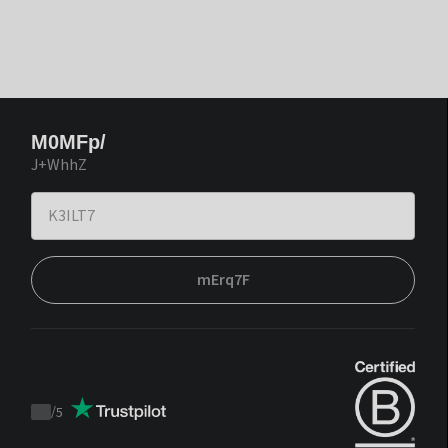
M0MFp/
J+WhhZ
mErq7F
/
5
Trustpilot
score