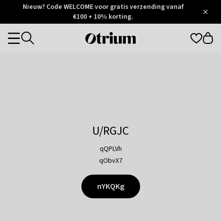
Otrium
Nieuw? Code WELCOME voor gratis verzending vanaf
/
5
Trustpilot
€100 + 10% korting.
score
Otrium
Categories
home
page
U/RGJC
qQPLVh
qObvX7
nYKQKg