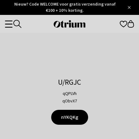
Otrium
Nieuw? Code WELCOME voor gratis verzending vanaf
/
5
Trustpilot
€100 + 10% korting.
score
Otrium
Categories
home
page
U/RGJC
qQPLVh
qObvX7
nYKQKg