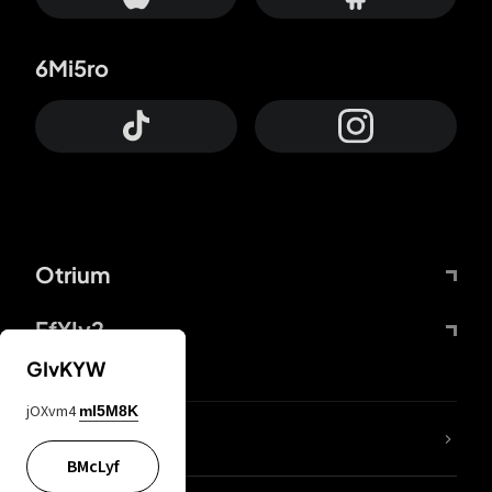
6Mi5ro
Otrium
FfYIy2
GIvKYW
jOXvm4
mI5M8K
ZbBJcb
BMcLyf